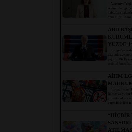
Avusturya Yeşill
salonundan gerçe
kaldıkları haksızl
özür diledi. Kaos
ABD BAŞ
KURUML
YÜZDE 1
Kongre’ye seslen
alanında ayrımcılı
çağırdı. Bir Başk
eşcinsel Amerikalı
AİHM LG
MAHKUM
Avrupa İnsan Hak
Romanya’yı, bir L
protestocularca 
yapmadığı için ma
“HİÇBİR
SANSÜRL
ATILMAS