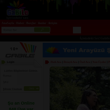
AnaSayfa
Haber
Burçlar
ilanlar
iletişim
|
|
|
|
İçinizdeki Ses! Gabile.com
Login
Hızlı Ara
|
Detaylı Ara
|
Özel Ara
|
Yeni Üyeler
|
P
Lütfen Bilgilerinizi Giriniz.
Rumuz:
Şifre:
Şifremi Unuttum
Şu an Online
848 Üye var