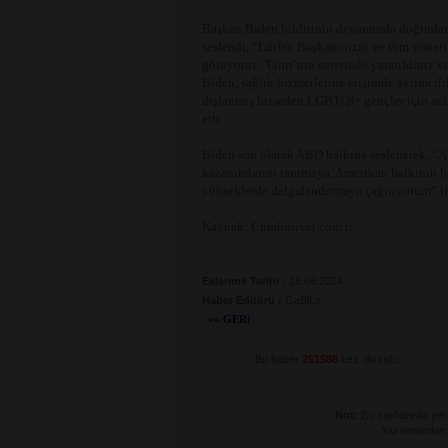
Başkan Biden bildirinin devamında doğrudan
seslendi, “Lütfen Başkanınızın ve tüm yönet
görüyoruz: Tanrı`nın suretinde yaratıldınız v
Biden, sağlık hizmetlerine erişimde ayrımcılık
dışlanmış hisseden LGBTQİ+ gençler için acil 
etti.
Biden son olarak ABD halkına seslenerek, “
kazanımlarını tanımaya, Amerikan halkının bü
yükseklerde dalgalandırmaya çağırıyorum” ifa
Kaynak: Cumhuriyet.com.tr
Eklenme Tarihi :
18.06.2024
Haber Editörü :
GaBiLe
«« GERi
Bu haber
251588
kez okundu.
Not:
Bu sayfalarda yer a
Yazılanlardan