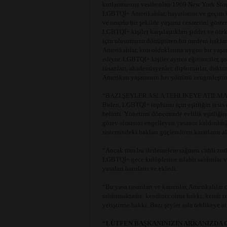
kutlanmasına vesile olan 1969 New York Stone
LGBTQİ+ Amerikalılar, hayatlarını ve geçim k
ve onurlu bir şekilde yaşama cesaretini göste
LGBTQİ+ kişiler karşılaştıkları şiddet ve öt
için ulusumuzu dönüştüren bir medeni haklar
Amerikalılar, kim olduklarına uygun bir yaş
ediyor. LGBTQİ+ kişiler ayrıca eğitimciler, şov
insanları, akademisyenler, diplomatlar, doktor
Amerikan yaşamının her yönünü zenginleştir
“BAZI ŞEYLER ASLA TEHLİKEYE ATILM
Biden, LGBTQİ+ toplumu için eşitliğin tesis
belirtti. Yönetimi döneminde evlilik eşitliği
görev almasını engelleyen yasanın kaldırıldığı
sistemindeki hakları güçlendiren kararların alı
“Ancak tüm bu ilerlemelere rağmen ciddi zor
LGBTQİ+ gece kulüplerine silahlı saldırılar ve
yasaları hatırlattı ve ekledi:
“Bu yasa tasarıları ve kanunlar, Amerikalılar
saldırmaktadır: kendiniz olma hakkı, kendi tı
yetiştirme hakkı. Bazı şeyler asla tehlikeye a
“LÜTFEN BAŞKANINIZIN ARKANIZDA 