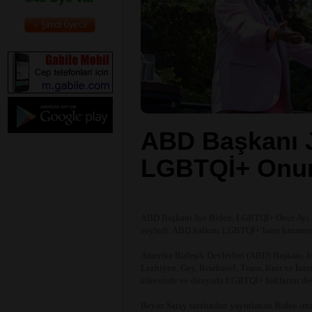
ABD Başkanı 
LGBTQİ+ Onur 
ABD Başkanı Joe Biden, LGBTQİ+ Onur Ayı bi
söyledi, ABD halkını LGBTQİ+’ların kazanıml
Amerika Birleşik Devletleri (ABD) Başkanı J
Lezbiyen, Gey, Biseksüel, Trans, Kuir ve İnte
ülkesinde ve dünyada LGBTQİ+ haklarını deste
Beyaz Saray tarafından yayınlanan Biden imza