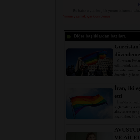
H
Bu habere yapılmış bir yorum bulunmamakta
Yorum yazmak için login olunuz
Diğer başlıklardan bazıları.
Gürcistan
düzenleme
Gürcistan Parlame
edinmesini, cinsi
düzenlemenin par
düzenlediği basın 
İran, iki 
etti
İran´da iki lezb
suçlamalarıyla id
aktivistlerin genç
kaçırdığını, böyl
AVUSTUR
VE AİLE