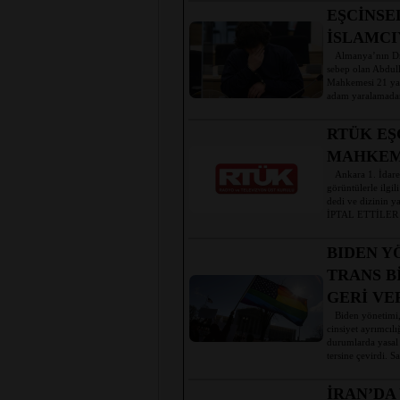
EŞCİNSE
İSLAMCI
Almanya’nın Dres
sebep olan Abdull
Mahkemesi 21 yaşı
adam yaralamadan
RTÜK EŞ
MAHKEM
Ankara 1. İdare M
görüntülerle ilgi
dedi ve dizinin 
İPTAL ETTİLER Fox
BIDEN Y
TRANS B
GERİ VE
Biden yönetimi, A
cinsiyet ayrımcıl
durumlarda yasal
tersine çevirdi. S
İRAN’DA