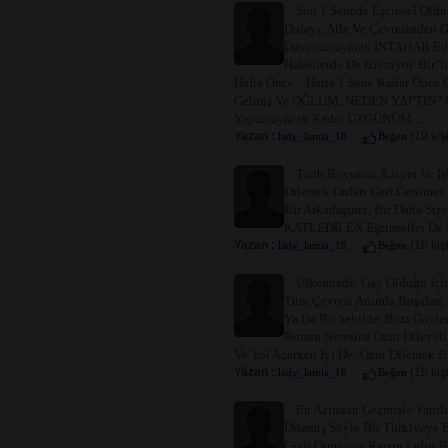
Son 1 Senede Eşcinsel Old
Dolayı, Aile Ve Çevresinden
Dayanamayarak İNTAHAR Eden,
Haberlerde De Izleniyor. Bir 
Hafta Önce... Hatta 1 Sene Kadar Önce 
Gelmiş Ve OĞLUM, NEDEN YAPTIN? Demi
Yapamayacak Kadar ÜZGÜNÜM....
Yazan :
(19 kiş
lady_lamia_18
Beğen
Tarih Boyunca, Eziyet Ve Işk
Dilemek Onları Geri Getirmez 
Bir Arkadaşınız, Bir Daha S
KATLEDİLEN Eşcinseller De D
Yazan :
(19 kiş
lady_lamia_18
Beğen
Ülkemizde, Gay Olduğu Için
Tüm Çevresi Anında Boşalan, I
Ya Da Bu Şekilde, Bazı Gayler 
Bunun Neresine Özür Dileyelim
Ve Yol Açarken Iyi De; Özür Dilemek 
Yazan :
(19 kiş
lady_lamia_18
Beğen
En Azından Geçmişte Yapıl
Dilemiş Söyle Bir Türkiyeye
Gizli Olmasına Karşın Lgbtt Bi