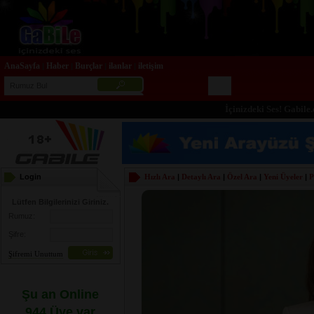
AnaSayfa
Haber
Burçlar
ilanlar
iletişim
|
|
|
|
İçinizdeki Ses! Gabile.com
Login
Hızlı Ara
|
Detaylı Ara
|
Özel Ara
|
Yeni Üyeler
|
P
Lütfen Bilgilerinizi Giriniz.
Rumuz:
Şifre:
Şifremi Unuttum
Şu an Online
944 Üye var