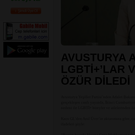
AVUSTURYA 
LGBTİ+’LAR 
ÖZÜR DİLEDİ
Avusturya Yeşiller Partisi’nden Adalet Bak
gerçekleşen canlı yayında, İkinci Cumhuriyet
nedeni ile LGBTİ+ bireyler ve ailelerinden öz
Kaos GL’den Anıl Üver’in aktarımına göre, can
ifadeleri şöyle:
“Bugün burada Viyana Ceza Mahkemesi salonun