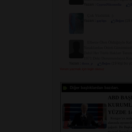
Yazan :
CyprusNikomedia
Çok Yüzlülük :)
Yazan :
(19 
gaylips
Beğen
Elbette Ölen Öldüğüyle Kal
Yasaklardan Ötürü.Günümüzde 
Dahil Her Türlü Hakları Tanı
1971 Deki Durumundayız.Kısac
Yazan :
(19 kişi bu y
throx_p
Beğen
Yorum yazmak için login olunuz
Diğer başlıklardan bazıları.
ABD BAŞ
KURUML
YÜZDE 1
Kongre’ye seslen
alanında ayrımcılı
çağırdı. Bir Başk
eşcinsel Amerikalı