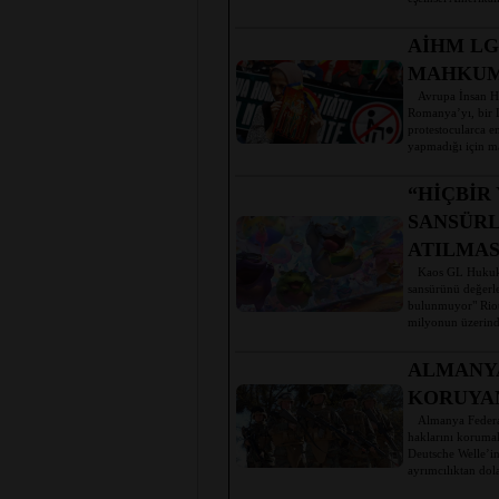
AİHM LG
MAHKUM
Avrupa İnsan Hak
Romanya’yı, bir L
protestocularca 
yapmadığı için ma
“HİÇBİR
SANSÜRL
ATILMAS
Kaos GL Hukuk 
sansürünü değerle
bulunmuyor" Riot
milyonun üzerind
ALMANYA
KORUYAN
Almanya Federal 
haklarını korumak
Deutsche Welle’in
ayrımcılıktan do