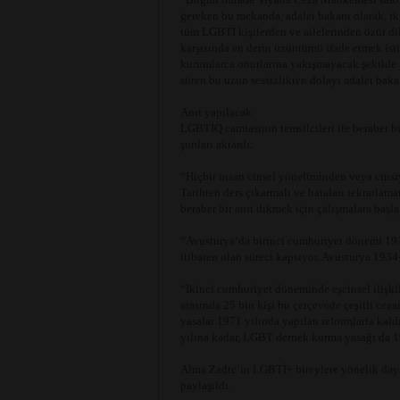
gereken bu mekanda, adalet bakanı olarak, 
tüm LGBTİ kişilerden ve ailelerinden özür dili
karşısında en derin üzüntümü ifade etmek is
kurumlarca onurlarına yakışmayacak şekilde 
süren bu uzun sessizlikten dolayı adalet bak
Anıt yapılacak
LGBTİQ camiasının temsilcileri ile beraber bi
şunları aktardı:
“Hiçbir insan cinsel yöneliminden veya cinsi
Tarihten ders çıkarmalı ve hataları tekrarla
beraber bir anıt dikmek için çalışmalara başl
“Avusturya’da birinci cumhuriyet dönemi 191
itibaren olan süreci kapsıyor. Avusturya 1934-
“İkinci cumhuriyet döneminde eşcinsel ilişkil
arasında 25 bin kişi bu çerçevede çeşitli ceza
yasalar 1971 yılında yapılan reformlarla kald
yılına kadar, LGBT dernek kurma yasağı da 19
Alma Zadic’in LGBTİ+ bireylere yönelik daya
paylaşıldı.