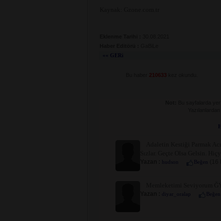
Kaynak: Gzone.com.tr
Eklenme Tarihi :
30.08.2021
Haber Editörü :
GaBiLe
«« GERi
Bu haber
210633
kez okundu.
Not:
Bu sayfalarda yer a
Yazılanlardan
H
Adaletin Kestiği Parmak Ac
Sızlar. Geçte Olsa Gelsin. Hiç
Yazan :
(16 
hudson
Beğen
Memleketimi Seviyorum ĞŸ
Yazan :
diyar_oralap
Beğen