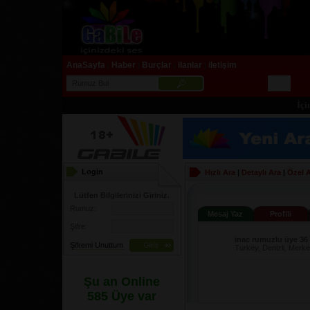
AnaSayfa
Haber
Burçlar
ilanlar
iletişim
|
|
|
|
İçiniz
Login
Hızlı Ara
|
Detaylı Ara
|
Özel 
Lütfen Bilgilerinizi Giriniz.
Rumuz:
Mesaj Yaz
Profili
Şifre:
inac rumuzlu üye 36
Şifremi Unuttum
Turkey, Denizli, Merkez
Şu an Online
585 Üye var