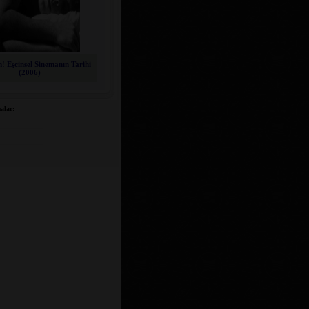
 Eşcinsel Sinemanın Tarihi
(2006)
alar: