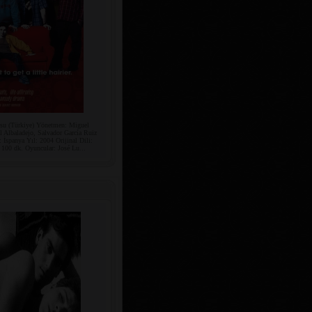
su (Türkiye) Yönetmen: Miguel
 Albaladejo, Salvador García Ruiz
İspanya Yıl: 2004 Orijinal Dili:
: 100 dk. Oyuncular: José Lu...