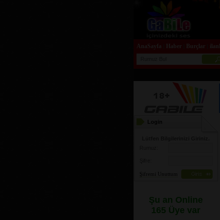
AnaSayfa
Haber
Burçlar
ilan
|
|
|
Login
Lütfen Bilgilerinizi Giriniz.
Rumuz:
Şifre:
Şifremi Unuttum
Şu an Online
165 Üye var