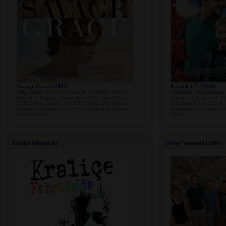
Savage Grace (2007)
Patrick 1.5 (2008)
Vahşi Zerafet (Türkiye) Yönetmen: Tom Kalin Senaryo:
Yönetmen: Ella Lemhagen S
Howard A. Rodman, Natalie Robins Tür: Dram Yapım:
lemhagen Tür: Komedi, Dr
ABD, Fransa, İspanya Yıl: 2007 Orijinal Dili: İngilzce,
Dili: İsveççe Süre: 103 dk
Fransızca, İspanyonca Süre: 97 dk. Oyuncular: Julianne
Torkel Petersson, Thomas
Moore, Stephen...
Davin, ...
Kraliçe fabrika'da
3-Day Weekend (2008)