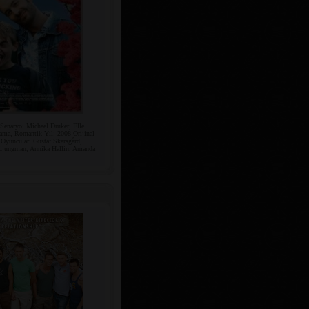
enaryo: Michael Druker, Elle
ama, Romantik Yıl: 2008 Orijinal
. Oyuncular: Gustaf Skarsgård,
 Ljungman, Annika Hallin, Amanda