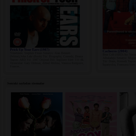
Prick Up Your Ears (1987)
Cachorro (2004)
Yönetmen: Stephen Frears Senaryo: Alan Bennett
Bear Cub (ABD) Ayı Yavru
(Writer),John Lahr (Book) Tür: Biography, Comedy, Drama
Albaladejo Senaryo: Miguel
Yapım: ABD Yıl: 1987 Orijinal Dili: İngilizce Süre: 111 dk.
Tür: Dram, Komedi Yapım: 
Oyuncular: Gary Oldman, Alfred Molina, Vanessa Redgrave,
İspanyolca, Fransızca Süre
Frances...
Sonraki sayfadan sinemalar