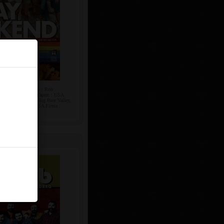
)
b Williams Senaryo : Rob
: 08 Ağustos 2008 Yapım : USA
 : Big Bear Lake, Big Bear Valley,
rest, California, USA Firma :