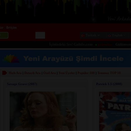
lar
iletişim
|
Turkish
English
İçinizdeki Ses! Gabile.com
Gülümsemeye sebe
gizlitutku:
[]
Hızlı Ara
|
Detaylı Ara
|
Özel Ara
|
Yeni Üyeler
|
Popüler 100
|
Temmuz
TOP 10
Savage Grace (2007)
Patrick 1.5 (2008)