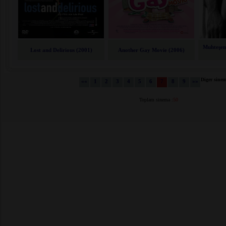
Muhteşem!
Lost and Delirious (2001)
Another Gay Movie (2006)
Diger sinem
««
1
2
3
4
5
6
7
8
9
»»
Toplam sinema :
50