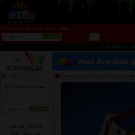
AnaSayfa
Haber
Burçlar
ilanlar
iletişim
|
|
|
|
İçinizdeki Ses! Gabile.
Login
Hızlı Ara
|
Detaylı Ara
|
Özel Ara
|
Yeni Üyeler
|
P
Lütfen Bilgilerinizi Giriniz.
Rumuz:
Şifre:
Şifremi Unuttum
Şu an Online
894 Üye var