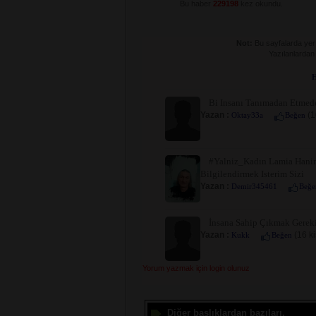
Bu haber
229198
kez okundu.
Not:
Bu sayfalarda yer a
Yazılanlardan
H
Bi Insanı Tanımadan Etmed
Yazan :
(1
Oktay33a
Beğen
#yalniz_Kadın Lamia Hanim
Bilgilendirmek Isterim Sizi
Yazan :
Demir345461
Beğe
İnsana Sahip Çıkmak Gereki
Yazan :
(16 ki
Kukk
Beğen
Yorum yazmak için login olunuz
Diğer başlıklardan bazıları.