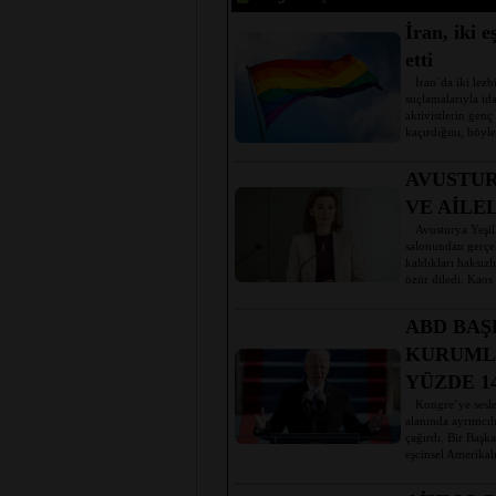
İran, iki 
etti
İran´da iki lezb
suçlamalarıyla id
aktivistlerin genç
kaçırdığını, böyl
AVUSTUR
VE AİLE
Avusturya Yeşill
salonundan gerçe
kaldıkları haksızl
özür diledi. Kaos
ABD BAŞ
KURUML
YÜZDE 1
Kongre’ye seslen
alanında ayrımcılı
çağırdı. Bir Başk
eşcinsel Amerikalı