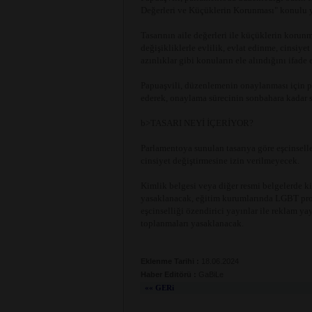
Değerleri ve Küçüklerin Korunması" konulu 
Tasarının aile değerleri ile küçüklerin koru
değişikliklerle evlilik, evlat edinme, cinsiy
azınlıklar gibi konuların ele alındığını ifade e
Papuaşvili, düzenlemenin onaylanması için pa
ederek, onaylama sürecinin sonbahara kadar s
b>TASARI NEYİ İÇERİYOR?
Parlamentoya sunulan tasarıya göre eşcinselle
cinsiyet değiştirmesine izin verilmeyecek.
Kimlik belgesi veya diğer resmi belgelerde ki
yasaklanacak, eğitim kurumlarında LGBT pro
eşcinselliği özendirici yayınlar ile reklam 
toplanmaları yasaklanacak.
Eklenme Tarihi :
18.06.2024
Haber Editörü :
GaBiLe
«« GERi