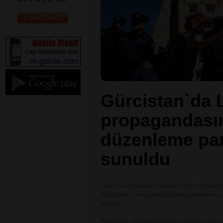
Gürcistan`da
propagandasın
düzenleme pa
sunuldu
Gürcistan Parlamento Başkanı Şalva Papuaşvili,
değiştirmeyi ve eşcinsellik propagandasını
bildirdi.
Papuaşvili, parlamentoda düzenlediği basın to