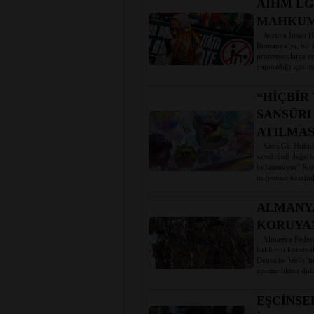
AİHM LG
MAHKUM
Avrupa İnsan Hak
Romanya’yı, bir L
protestocularca 
yapmadığı için ma
“HİÇBİR
SANSÜRL
ATILMAS
Kaos GL Hukuk 
sansürünü değerle
bulunmuyor" Riot
milyonun üzerind
ALMANYA
KORUYAN
Almanya Federal 
haklarını korumak
Deutsche Welle’in
ayrımcılıktan do
EŞCİNSE