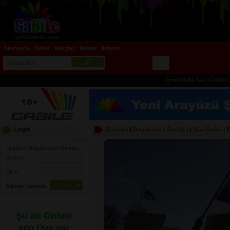
AnaSayfa
Haber
Burçlar
ilanlar
iletişim
|
|
|
|
İçinizdeki Ses! Gabile.com
Login
Hızlı Ara
|
Detaylı Ara
|
Özel Ara
|
Yeni Üyeler
|
P
Lütfen Bilgilerinizi Giriniz.
Rumuz:
Şifre:
Şifremi Unuttum
Şu an Online
800 Üye var