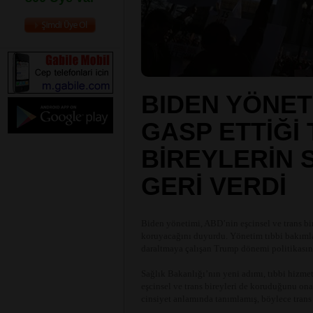
BIDEN YÖNETİ
GASP ETTİĞİ
BİREYLERİN 
GERİ VERDİ
Biden yönetimi, ABD’nin eşcinsel ve trans bire
koruyacağını duyurdu. Yönetim tıbbi bakımla 
daraltmaya çalışan Trump dönemi politikasını 
Sağlık Bakanlığı’nın yeni adımı, tıbbi hizmet
eşcinsel ve trans bireyleri de koruduğunu o
cinsiyet anlamında tanımlamış, böylece trans