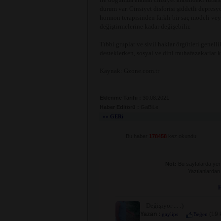
durum var. Cinsiyet disforisi şiddetli depresy
hormon terapisinden farklı bir saç modeli vey
değiştirmelerine kadar değişebilir.
Tıbbi gruplar ve sivil haklar örgütleri genelli
desteklerken, sosyal ve dini muhafazakarlar 
Kaynak: Gzone.com.tr
Eklenme Tarihi :
30.08.2021
Haber Editörü :
GaBiLe
«« GERi
Bu haber
178458
kez okundu.
Not:
Bu sayfalarda yer a
Yazılanlardan
H
Değişiyor ... :)
Yazan :
(19 
gaylips
Beğen