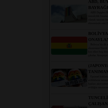
ABD, BÜ
BAYRAĞI
ABD Dışişleri Ba
temsilcilik binal
olanak tanıyan bi
döneminde eski D
BOLİVYA
ONAYLA
Bolivya’da ilk eş
ekonomist David 
kez elleri boş dö
çıktılar. Aruquip
(JAPONY
TANIMAM
Eşcinsel hakların
evliliklerin tanı
hakları aktivistl
evliliğin tanınma
TUNCELİ
ÇALIŞAN