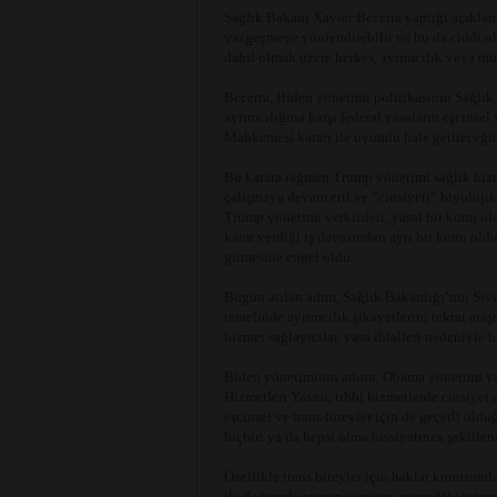
Sağlık Bakanı Xavier Becerra yaptığı açıklam
vazgeçmeye yönlendirebilir ve bu da ciddi ol
dahil olmak üzere herkes, ayrımcılık veya mü
Becerra, Biden yönetimi politikasının Sağlık 
ayrımcılığına karşı federal yasaların eşcinsel
Mahkemesi kararı ile uyumlu hale getireceğin
Bu karara rağmen Trump yönetimi sağlık hizm
çalışmaya devam etti ve “cinsiyeti” biyolojik 
Trump yönetimi yetkilileri, yasal bir konu o
karar verdiği iş davasından ayrı bir konu old
girmesine engel oldu.
Bugün atılan adım, Sağlık Bakanlığı’nın Sivil
temelinde ayrımcılık şikayetlerini tekrar araşt
hizmet sağlayıcılar, yasa ihlalleri nedeniyle h
Biden yönetiminin adımı, Obama yönetimi yıll
Hizmetleri Yasası, tıbbi hizmetlerde cinsiyet
eşcinsel ve trans bireyler için de geçerli oldu
hiçbiri ya da hepsi olma hissiyatınca şekillen
Özellikle trans bireyler için haklar konusunda
ile doğumda atanan cinsiyet arasındaki tutarsız