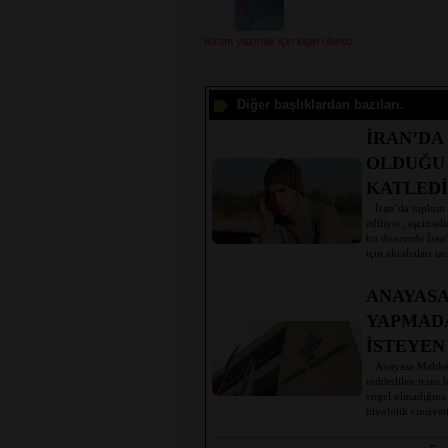
Yorum yazmak için login olunuz
Diğer başlıklardan bazıları.
İRAN’DA
OLDUĞU 
KATLEDİ
İran’da toplum tar
ediliyor, eşcinsel
bu dönemde İran’
için akrabaları ta
ANAYASA
YAPMADA
İSTEYEN
Anayasa Mahkemes
reddedilen trans 
engel olmadığına
biyolojik cinsiyet