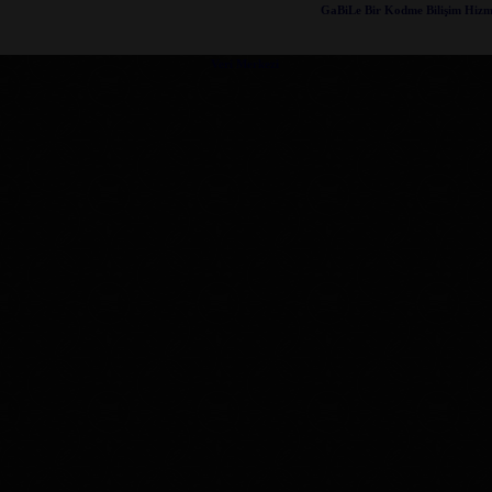
GaBiLe Bir Kodme Bilişim Hizme
Veri Merkezi