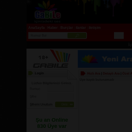
AnaSayfa
Haber
Burçlar
ilanlar
iletişim
|
|
|
|
İçini
Login
Hızlı Ara
|
Detaylı Ara
|
Özel 
Üye kaydı bulunamadı
Lütfen Bilgilerinizi Giriniz.
Rumuz:
Şifre:
Şifremi Unuttum
Şu an Online
830 Üye var