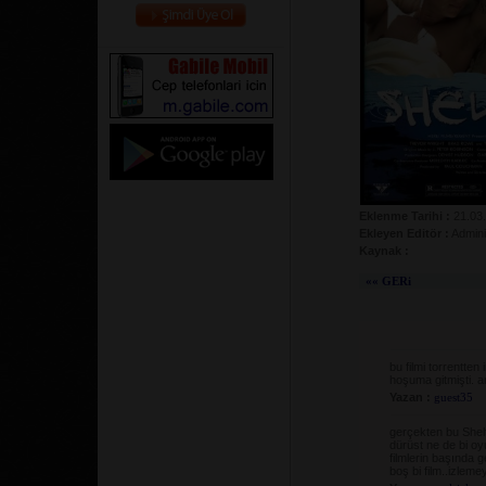
Eklenme Tarihi :
21.03
Ekleyen Editör :
Admini
Kaynak :
«« GERi
bu filmi torrentten
hoşuma gitmişti. 
Yazan :
guest35
gerçekten bu Shelt
dürüst ne de bi oy
filmlerin başında ge
boş bi film..izlem