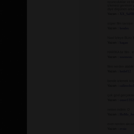
oyunculuklar ve b
izlemesi gereken ya
diye düşünen arkad
Yazan :
XX_SaH
süper film tavsiye
Yazan :
hesdes
Nasl İzleye BLirz
Yazan :
hagan
HARİKA bir film . 
Yazan :
nnemesis
filmi nerden alabili
Yazan :
hedef12
bende izlemek isti
Yazan :
calleocho
çok gzel gerçekte
Yazan :
omer135
netten indirin :D
Yazan :
HoMo_Je
evet nerden alıcaz
Yazan :
evsiz