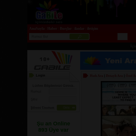
AnaSayfa
Haber
Burçlar
ilanlar
iletişim
|
|
|
|
İçiniz
Login
Hızlı Ara
|
Detaylı Ara
|
Özel A
Lütfen Bilgilerinizi Giriniz.
Rumuz:
Şifre:
Şifremi Unuttum
Şu an Online
893 Üye var