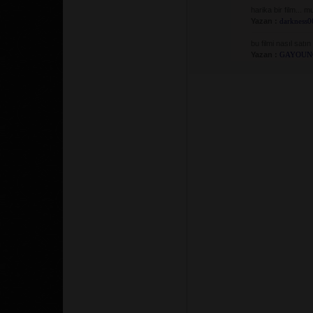
harika bir film... m
Yazan :
darkness0
bu filmi nasıl sat
Yazan :
GAYOUN