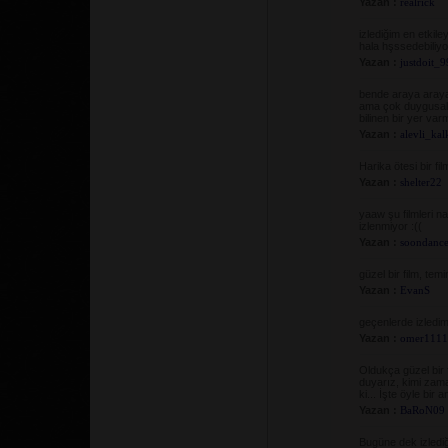
Yazan :
realrick
izlediğim en etkile
hala hşssedebiliy
Yazan :
justdoit_
bende araya araya z
ama çok duygusal v
bilinen bir yer va
Yazan :
alevli_ka
Harika ötesi bir fil
Yazan :
shelter22
yaaw şu filmleri n
izlenmiyor :((
Yazan :
soondanc
güzel bir film, te
Yazan :
EvanS
geçenlerde izledim
Yazan :
omer111
Oldukça güzel bir 
duyarız, kimi zam
ki... İşte öyle bir 
Yazan :
BaRoN09
Bugüne dek izlediğ