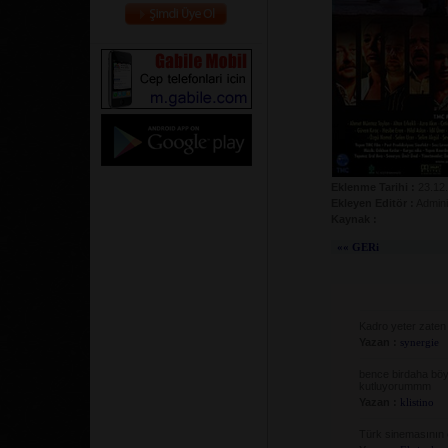
Eklenme Tarihi :
23.12
Ekleyen Editör :
Admini
Kaynak :
«« GERi
Kadro yeter zaten
Yazan :
synergie
bence birdaha böyl
kutluyorummm
Yazan :
klistino
Türk sinemasının e