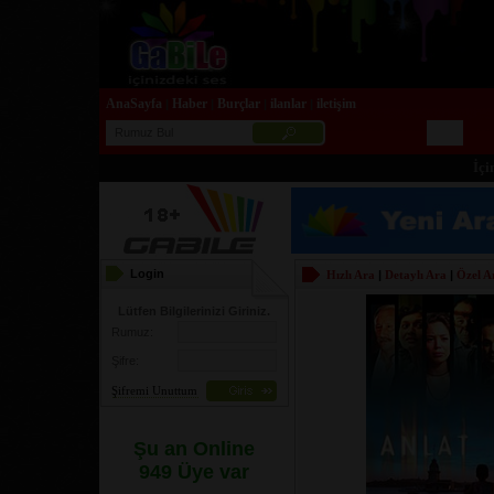
AnaSayfa
Haber
Burçlar
ilanlar
iletişim
|
|
|
|
İçiniz
Login
Hızlı Ara
|
Detaylı Ara
|
Özel A
Lütfen Bilgilerinizi Giriniz.
Rumuz:
Şifre:
Şifremi Unuttum
Şu an Online
949 Üye var