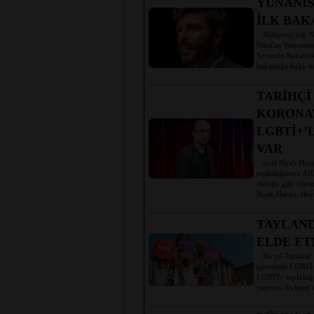
YUNANİS
İLK BAK
Milliyetçi sağ ND
Nikolas Yatroman
Sorumlu Bakanlık
bakanlığa bağlı b
TARİHÇİ
KORONAV
LGBTİ+’
VAR
uval Noah Harari
topluluğunun AID
olduğu gibi ülkemi
Noah Harari, Hürr
TAYLAND
ELDE ET
Bu yıl Tayland‘ı
içerisinde LGBTİ+
LGBTİ+ topluluğun
yapıyor. Eyleme 