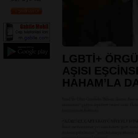
LGBTİ+ ÖRGÜ
AŞISI EŞCİNS
HAHAM’LA DA
İsrail’de Ultra-Ortodoks Haham Daniel Asor ad
olursunuz” çağrısı tepkilere neden oldu. Hah
tavsiyesinde bulundu.
“KÜRESEL ÇAPTA KÖTÜ NİYETLİ YÖN
İsrail medyasından yer alan habere göre, sosy
aşılama çabalarının “yeni bir dünya düzeni k
parçası olduğunu iddia etti.