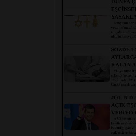
DÜNYA Ç
EŞCİNSE
YASAKLA
Dünyanın dört bir
veya toplumsal ci
terapilerinin” ya
ülke bulunuyor. Di
SÖZDE E
AYLARC
KALAN 
Elli yıl önce İng
şoku ile "tedavi" 
1970’lerde, 20’li
Chris (gerçek adı 
JOE BID
AÇIK EŞ
VERİYO
ABD basınında ye
kendisine destek 
Bakanlığı görevi 
açık eşcinsel bak