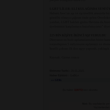
LGBT’LİLER: ELİ KULAĞINDA YENİ 
Haham Asor’un aşı ve eşcinsellik arasında bir
gönüllü olmaya çağıran önde gelen Ortodoks h
yandan, LGBT hakları grubu Havruta da Asor’
üyelerimizi karşılamaya hazırlanıyoruz” diyer
225 BİN KİŞİYE İKİNCİ AŞI VURULDU
Dünyanın en hızlı aşılamalarından birini karar
vatandaşının 5 milyonunu aşılamayı ve ekono
İsrailli çoktan ilk doz aşıyı yaptırdı, yaklaşı
Kaynak: Gzone.com.tr
Eklenme Tarihi :
25.01.2021
Haber Editörü :
GaBiLe
«« GERi
Bu haber
119772
kez okundu.
Not:
Bu sayfalarda yer a
Yazılanlardan