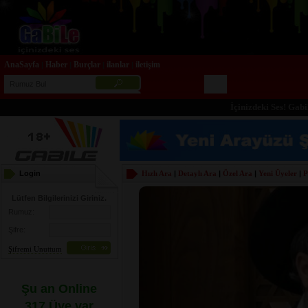
AnaSayfa
Haber
Burçlar
ilanlar
iletişim
|
|
|
|
İçinizdeki Ses! Gabile.
Login
Hızlı Ara
|
Detaylı Ara
|
Özel Ara
|
Yeni Üyeler
|
P
Lütfen Bilgilerinizi Giriniz.
Rumuz:
Şifre:
Şifremi Unuttum
Şu an Online
317 Üye var