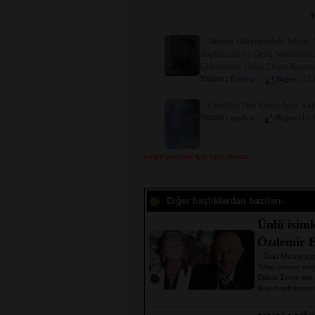
H
Bunun Ülkemizdeki Islami V
Toplumun Ve Genç Nesillerin 
Cehaletleri Ortak Dinci Kesimi
Yazan :
(12 
Ezrimu
Beğen
Cahillik Her Yerde Aynı Kafa
Yazan :
(15 
gaylips
Beğen
Yorum yazmak için login olunuz
Diğer başlıklardan bazıları.
Ünlü isim
Özdemir E
Zeki Müren için
“Onu izleyen erk
Bülent Ersoy sert
değerlendirmeyin.