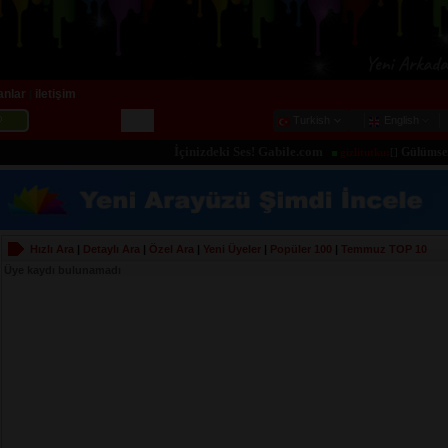
lanlar
iletişim
|
Turkish
English
İçinizdeki Ses! Gabile.com
Gülümsemeye
gizlitutku:
[]
Hızlı Ara
|
Detaylı Ara
|
Özel Ara
|
Yeni Üyeler
|
Popüler 100
|
Temmuz
TOP 10
Üye kaydı bulunamadı