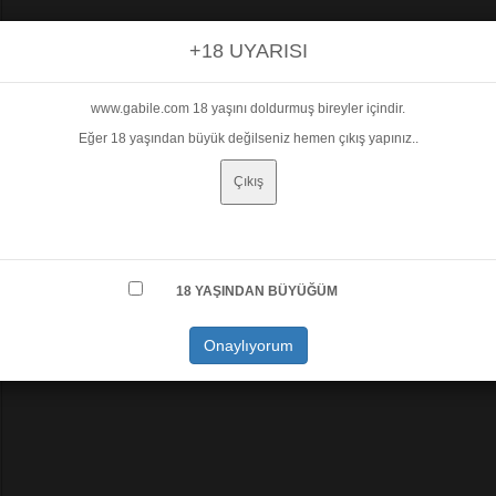
+18 UYARISI
www.gabile.com 18 yaşını doldurmuş bireyler içindir.
Eğer 18 yaşından büyük değilseniz hemen çıkış yapınız..
Çıkış
18 YAŞINDAN BÜYÜĞÜM
Onaylıyorum