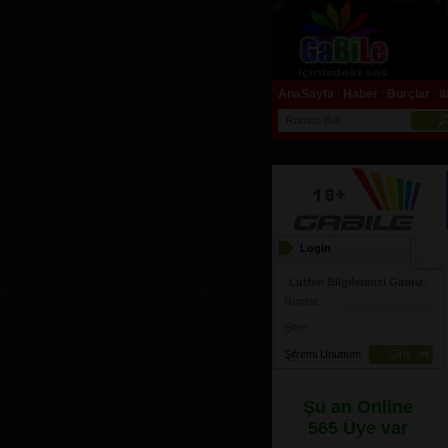
AnaSayfa
Haber
Burçlar
i
|
|
|
Login
Lütfen Bilgilerinizi Giriniz.
Rumuz:
Şifre:
Şifremi Unuttum
Şu an Online
565 Üye var