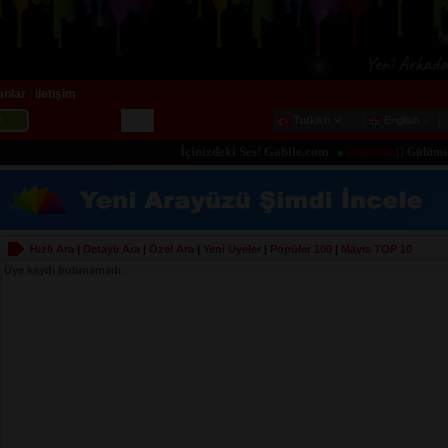
lanlar
iletişim
|
Turkish
English
İçinizdeki Ses! Gabile.com
Gülümsemey
gizlitutku:
[]
Hızlı Ara
|
Detaylı Ara
|
Özel Ara
|
Yeni Üyeler
|
Popüler 100
|
Mayis
TOP 10
Üye kaydı bulunamadı