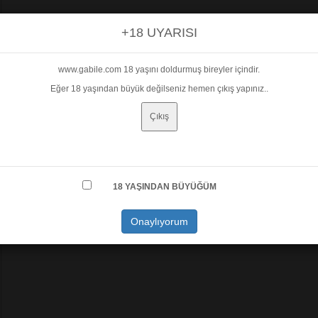
+18 UYARISI
www.gabile.com 18 yaşını doldurmuş bireyler içindir.
Eğer 18 yaşından büyük değilseniz hemen çıkış yapınız..
Çıkış
18 YAŞINDAN BÜYÜĞÜM
Onaylıyorum