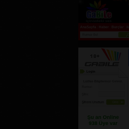
AnaSayfa
Haber
Burçlar
i
|
|
|
Login
Lütfen Bilgilerinizi Giriniz.
Rumuz:
Şifre:
Şifremi Unuttum
Şu an Online
938 Üye var