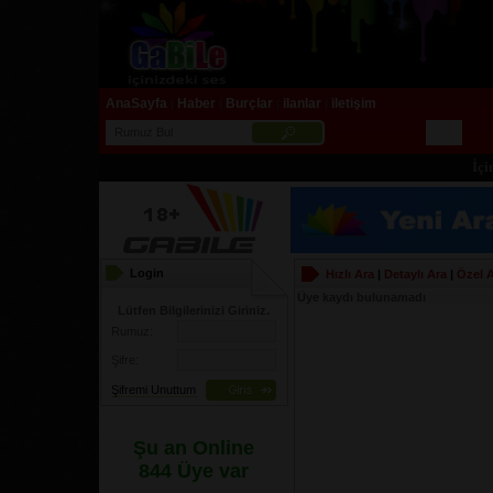
AnaSayfa
Haber
Burçlar
ilanlar
iletişim
|
|
|
|
İçiniz
Login
Hızlı Ara
|
Detaylı Ara
|
Özel 
Üye kaydı bulunamadı
Lütfen Bilgilerinizi Giriniz.
Rumuz:
Şifre:
Şifremi Unuttum
Şu an Online
844 Üye var