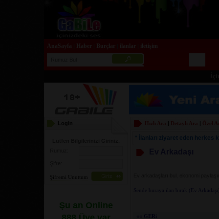
AnaSayfa
Haber
Burçlar
ilanlar
iletişim
|
|
|
|
İçini
Login
Hızlı Ara
|
Detaylı Ara
|
Özel A
* İlanları ziyaret eden herkes ku
Lütfen Bilgilerinizi Giriniz.
Rumuz:
Ev Arkadaşı
Şifre:
Ev arkadaşları bul, ekonomi paylaş
Şifremi Unuttum
Sende buraya ilan bırak (Ev Arkadaşı
Şu an Online
888 Üye var
««
GERi