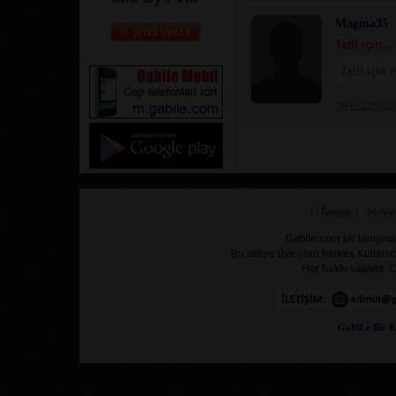
Magma35
-
Tatil için...
Tatil için 
Tarih: 22.06.
|
İletişim
|
Sözleş
Gabile.com bir tanışma,
Bu siteye üye olan herkes Kullanıc
Her hakkı saklıdır
GaBiLe Bir K