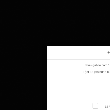
+
www.gabile.com 18 
Eğer 18 yaşından bü
18