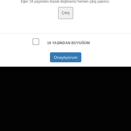
Eğer 18 yaşından büyük değilseniz hemen çıkış yapınız..
Çıkış
18 YAŞINDAN BÜYÜĞÜM
Onaylıyorum