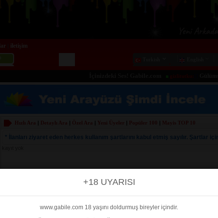
lar
iletişim
|
Turkish
English
İçinizdeki Ses! Gabile.com
Gülümseme
gizlitutku:
[]
Hızlı Ara
|
Detaylı Ara
|
Özel Ara
|
Yeni Üyeler
|
Popüler 100
|
Mayis
TOP 10
* İlanları ziyaret eden herkes kullanım şartlarını kabul etmiş sayılır. Şartlar için
kayıt yok
+18 UYARISI
www.gabile.com 18 yaşını doldurmuş bireyler içindir.