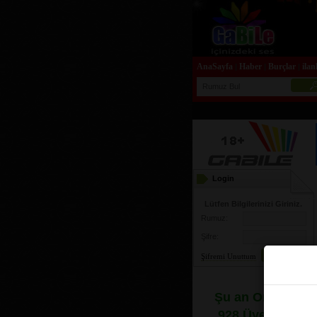
AnaSayfa
Haber
Burçlar
ilan
|
|
|
Login
Lütfen Bilgilerinizi Giriniz.
Rumuz:
Şifre:
Şifremi Unuttum
Şu an Online
928 Üye var