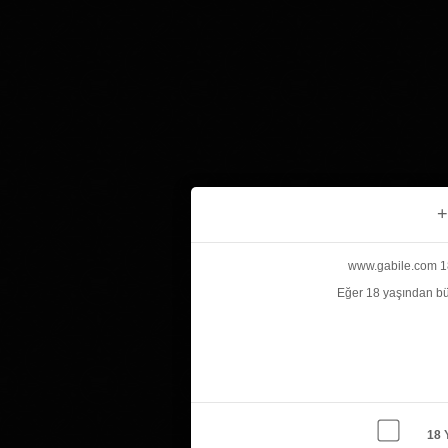
+
www.gabile.com 18 
Eğer 18 yaşından bü
18