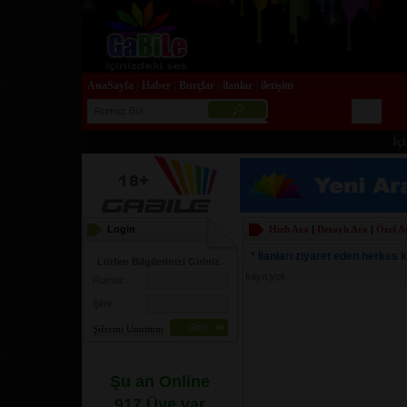
AnaSayfa
Haber
Burçlar
ilanlar
iletişim
|
|
|
|
İçini
Login
Hızlı Ara
|
Detaylı Ara
|
Özel A
* İlanları ziyaret eden herkes ku
Lütfen Bilgilerinizi Giriniz.
kayıt yok
Rumuz:
Şifre:
Şifremi Unuttum
Şu an Online
917 Üye var